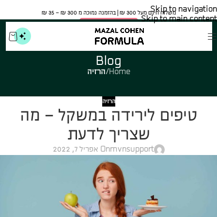
Skip to navigation
משלוח חינם מעל 300 ₪ | בהזמנה נמוכה מ 300 ₪ – 35 ₪​
Skip to main content
🍀 אישור משרד הבריאות
Blog
Home
/
הרזיה
הרזיה
טיפים לירידה במשקל – מה
שצריך לדעת
mvnsupport
On אפריל 7, 2022