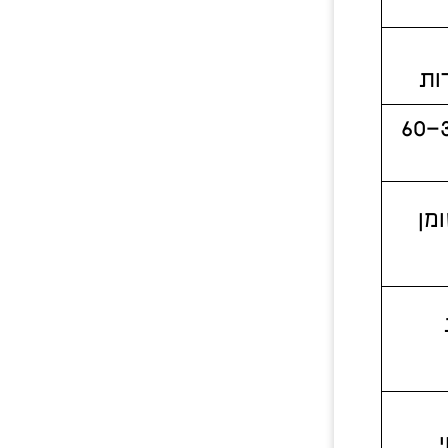
ות
קורס של 30–60
מן