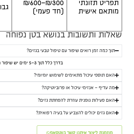
תפריט תזונתי
₪300–₪600
גבו
מותאם אישית
(חד פעמי)
שאלות ותשובות בנושא בטן נפוחה
תוך כמה זמן רואים שיפור עם טיפול טבעי בגזים?
בדרך כלל תוך 3–5 ימים יש שיפור ניכר. לעיתים נדרשת עבודה של מספר שבועות כדי לאזן לחלוטין את מערכת העיכול.
האם תוספי עיכול מתאימים לשימוש יומיומי?
מה עדיף – אנזימי עיכול או פרוביוטיקה?
האם פעילות גופנית עוזרת להפחתת גזים?
האם גזים יכולים להצביע על בעיה רפואית?
מוזמנת ליצור איתנו קשר בווטסאפ