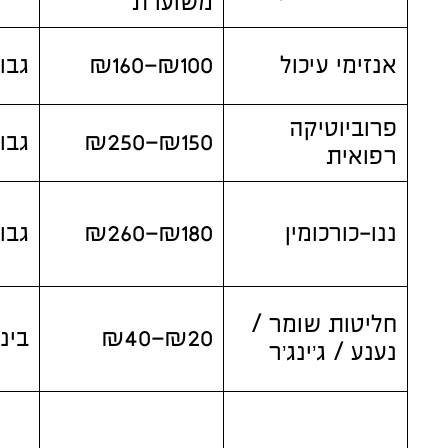
משוערת
אנזימי עיכול
₪100–₪160
גבו
פרוביוטיקה
₪150–₪250
גבו
רפואית
ננו-כורכומין
₪180–₪260
גבו
חליטות שומר /
₪20–₪40
בינו
נענע / ג’ינג’ר