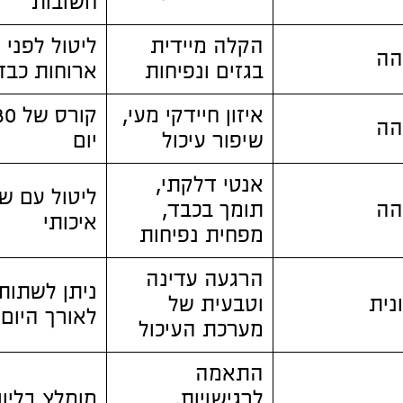
חשובות
הקלה מיידית
ליטול לפני
הה
בגזים ונפיחות
ארוחות כבד
איזון חיידקי מעי,
הה
שיפור עיכול
יום
אנטי דלקתי,
ליטול עם שו
הה
תומך בכבד,
איכותי
מפחית נפיחות
הרגעה עדינה
ניתן לשתות
נית
וטבעית של
לאורך היום
מערכת העיכול
התאמה
לרגישויות,
מומלץ בליווי