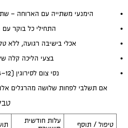
הימנעי משתייה עם הארוחה – שתיי
התחילי כל בוקר עם מ
אכלי בישיבה רגועה, ללא טלפ
בצעי הליכה קלה של 15 דקות אחרי הארוחה – מעודדת תנועתיות במע
נסי צום לסירוגין (12–14 שעות בלילה) – נותן למערכת העיכול לנוח ולהתאזן.
אם תשלבי לפחות שלושה מהרגלים אלה ב
טבל
עלות חודשית
טיפול / תוסף
תוע