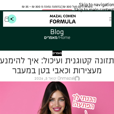
Skip to navigation
משלוח חינם מעל 300 ₪ | בהזמנה נמוכה מ 300 ₪ – 35 ₪​
Skip to main content
🍀 אישור משרד הבריאות
Blog
Home
/
מאמרים
מאמרים
תזונה קטוגנית ועיכול: איך להימנע
מעצירות וכאבי בטן במעבר
mazal
On ינואר 3, 2026