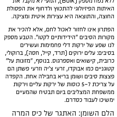
ללא נפח מספק (Bulk), המעי לא מקבל את
האיתות הפיזיולוגי להתכווץ ולדחוף את הפסולת
החוצה, והתוצאה היא עצירות איטית ומציקה.
הפתרון אינו לחזור לאכול לחם, אלא להכיר את
מקורות הסיבים "הידידותיים לקטו". הטבע מספק
לנו שפע של ירקות דלי פחמימות ועשירים
בסיבים: עלים ירוקים (תרד, קייל, חסה), ברוקולי,
כרובית, קישואים ואספרגוס. בנוסף, "מזונות על"
קטוגניים כמו אבוקדו, זרעי צ'יה וזרעי פשתן הם
פצצות סיבים ושומן בריא בחבילה אחת. הקפדה
על צריכת 5-7 כוסות של ירקות עליים וירקות
ממשפחת המצליבים ביום תבטיח שהמעיים
ימשיכו לעבוד כסדרם.
הלם השומן: האתגר של כיס המרה