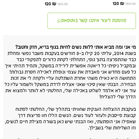
120
₪
180
₪
120
₪
180
₪
מוזמנת ליצור איתנו קשר בווטסאפ
מי אני ומה מביא אותי ללוות נשים לחיות בגוף בריא, חזק וחטוב?
בשנת 2014, עליתי 20 קילו ב-3 חודשים בעקבות משבר נפשי ומחלת
כבד שהתפרצה בתוך גופי, התחלתי לקחת כדורים לתפקודי כבד
ובמקביל ניסיתי כל דיאטה אפשרית לירידה במשקל, ותמיד תהיתי איך
כל פעם מחדש אני מאבדת את עצמי ונופלת לאכילה חסרת גבולות!
התחושה היא כאילו משהי אחרת השתלטה עליי ולקחה לי את זכות
הבחירה. הבנתי שאין סיכוי שאני אצליח לרדת במשקל ולשמור עליו כל
עוד אני לא אלמד לשלוט באכילה שלי, החלטתי לא לוותר ולמצוא את
הדרך שלי להצליח!
בעקבות ההצלחה הענקית שחוויתי בתהליך שלי, החלטתי לפתוח
קבוצת פייסבוק ולעזור לעוד נשים. הנשים הללו חוו פריצות דרך
שאפילו אני הופתעתי, ואז הבנתי שיש כאן בשורה מצילת חיים לנשים,
וזו השליחות שלי בשבילך.