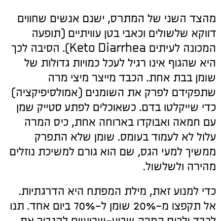
מהצד השני של המתרס, ישנם אנשים שחווים
דווקא שלשולים וכאבי בטן עוויתיים (תופעה
המכונה לעיתים Keto Diarrhea). הסיבה לכך
היא שהגוף אינו רגיל לעכל כמויות גדולות של
שומן בבת אחת. הכבד מייצר מיצי מרה
שתפקידם לפרק את השומנים (אמולסיפיקציה)
כדי שייקלטו בדם. כשאוכלים לפתע סטייק שמן
עם חמאה ואבוקדו בארוחה אחת, כיס המרה
עלול לא לעמוד בעומס. שומן שלא התפרק
ממשיך למעי הגס, שם הוא גורם למשיכת נוזלים
מהירה ולשלשול.
כדי למנוע זאת, מילת המפתח היא הדרגתיות.
אל תקפצו מ-20% שומן ל-70% ביום אחד. תנו
לכבד ולכיס המרה שבוע-שבועיים להגביר את