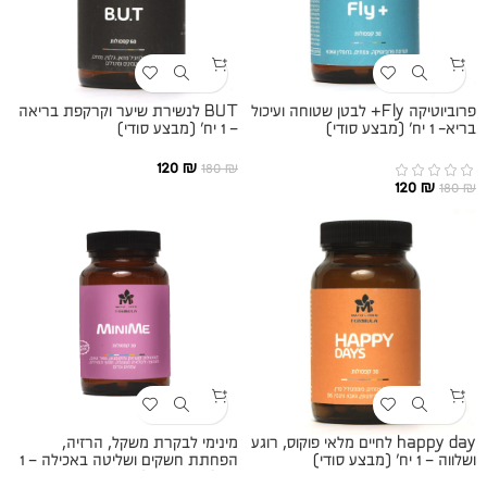
פרוביוטיקה Fly+ לבטן שטוחה ועיכול
BUT לנשירת שיער וקרקפת בריאה
בריא- 1 יח׳ (מבצע סודי)
– 1 יח׳ (מבצע סודי)
120
₪
180
₪
120
₪
180
₪
happy day לחיים מלאי פוקוס, רוגע
מינימי לבקרת משקל, הרזיה,
ושלווה – 1 יח׳ (מבצע סודי)
הפחתת חשקים ושליטה באכילה – 1
יח׳ (מבצע סודי)