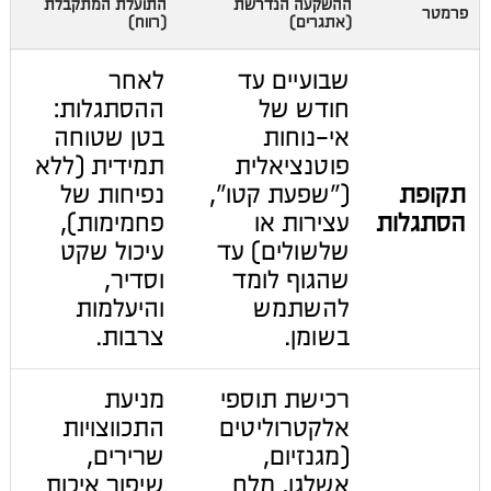
ההשקעה הנדרשת
התועלת המתקבלת
פרמטר
(אתגרים)
(רווח)
שבועיים עד
לאחר
חודש של
ההסתגלות:
אי-נוחות
בטן שטוחה
פוטנציאלית
תמידית (ללא
תקופת
("שפעת קטו",
נפיחות של
הסתגלות
עצירות או
פחמימות),
שלשולים) עד
עיכול שקט
שהגוף לומד
וסדיר,
להשתמש
והיעלמות
בשומן.
צרבות.
רכישת תוספי
מניעת
אלקטרוליטים
התכווצויות
(מגנזיום,
שרירים,
אשלגן, מלח
שיפור איכות