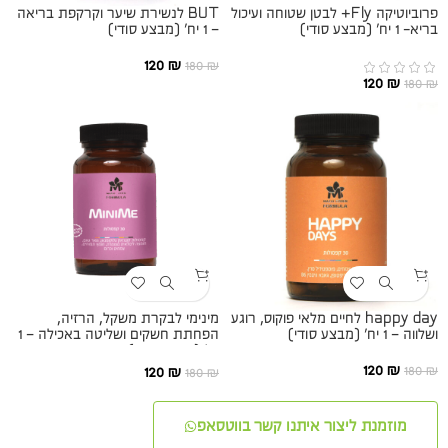
פרוביוטיקה Fly+ לבטן שטוחה ועיכול
BUT לנשירת שיער וקרקפת בריאה
בריא- 1 יח׳ (מבצע סודי)
– 1 יח׳ (מבצע סודי)
120
₪
180
₪
120
₪
180
₪
happy day לחיים מלאי פוקוס, רוגע
מינימי לבקרת משקל, הרזיה,
ושלווה – 1 יח׳ (מבצע סודי)
הפחתת חשקים ושליטה באכילה – 1
יח׳ (מבצע סודי)
120
₪
180
₪
120
₪
180
₪
מוזמנת ליצור איתנו קשר בווטסאפ