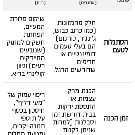
פרמטר
(אתגרים)
(רווח)
שיקום פלורת
חלק מהמזונות
המעיים,
(כמו כרוב כבוש,
הפחתת
ג'ינג'ר, כורכום)
הסתגלות
חשקים למתוק
הם בעלי טעמים
לטעם
(שנובעים
דומיננטיים או
מחיידקים
חריפים
רעים) וגיוון
שדורשים הרגל.
קולינרי בריא.
הכנת מרק
ריפוי עמוק של
עצמות או
"מעי דליף",
התססת ירקות
חיסכון בכסף
בבית דורשת זמן
זמן הכנה
על תוספי
וסבלנות (למרות
תזונה יקרים,
שניתן לקנות
ומניעת מחלות