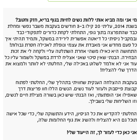
מי אני ומה מביא אותי ללוות נשים לחיות בגוף בריא, חזק וחטוב?
בשנת 2014, עליתי 20 קילו ב-3 חודשים בעקבות משבר נפשי ומחלת
כבד שהתפרצה בתוך גופי, התחלתי לקחת כדורים לתפקודי כבד
ובמקביל ניסיתי כל דיאטה אפשרית לירידה במשקל, ותמיד תהיתי איך
כל פעם מחדש אני מאבדת את עצמי ונופלת לאכילה חסרת גבולות!
התחושה היא כאילו משהי אחרת השתלטה עליי ולקחה לי את זכות
הבחירה. הבנתי שאין סיכוי שאני אצליח לרדת במשקל ולשמור עליו כל
עוד אני לא אלמד לשלוט באכילה שלי, החלטתי לא לוותר ולמצוא את
הדרך שלי להצליח!
בעקבות ההצלחה הענקית שחוויתי בתהליך שלי, החלטתי לפתוח
קבוצת פייסבוק ולעזור לעוד נשים. הנשים הללו חוו פריצות דרך
שאפילו אני הופתעתי, ואז הבנתי שיש כאן בשורה מצילת חיים לנשים,
וזו השליחות שלי בשבילך.
החלטתי להקדיש את כל הניסיון, הידע והתשוקה שלי, כדי שכל אישה
תוכל גם היא להצליח ולהשיג את גוף החלומות שלה,
אני כאן כדי לעזור לך, זה הייעוד שלי!