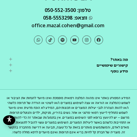
טלפון: 050-552-3500
ווצאפ: 058-5553298
office.mazal.cohen@gmail.com
מה באתר?
קישורים שימושיים
מידע נוסף
המידע המפורט באתר אינו מהווה המלצה רפואית מוסמכת ואינו מיועד להנחות את הציבור או
לשמש כהמלצה או הוראה או עצה לשימוש במוצרים ו/או לשינוי או הורדה של תרופה כלשהי
ו/או להוות הצהרה לגבי יעילות המוצרים או תכונותיהם, המידע לא הוכח מדעית ואינו מיועד
לשמש כתחליף לייעוץ רפואי פרטני או אחר. נשים בהיריון, מניקות, ילדים והנוטלים תרופות
מרשם – יש להיוועץ ברופא לפני השימוש במוצרים. אין בתמונ/ות שבאתר זה כדי להוות מצג
או התחייבות כלשהם באשר ליעילות המוצרים. השימוש במוצרים עשוי להוביל לתוצאות שונות
מאדם לאדם, והמשתמשים מוותרים בזאת על כל טענה, תביעה או דרישה מהחברה בהקשר
זה. מוצריה של חברת קל לחיות בריא אינם תרופות ואינם מיועדים לרפא מחלה כלשהי.