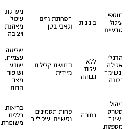
מערכת
תוספי
הפחתת גזים
עיכול
עיכול
בינונית
וכאבי בטן
מאוזנת
טבעיים
ויציבה
שליטה
הרגלי
עצמית,
ללא
אכילה
תחושת קלילות
שובע
עלות
ונשימה
מיידית
ושיפור
גבוהה
נכונה
מצב
הרוח
ניהול
בריאות
סטרס
פחות תסמינים
נמוכה
כללית
ושינה
נפשיים-עיכוליים
משופרת
מספקת