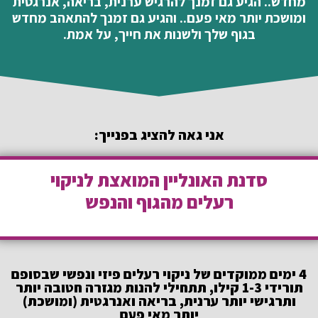
מחדש.. הגיע גם זמנך להרגיש ערנית, בריאה, אנרגטית
ומושכת יותר מאי פעם.. והגיע גם זמנך להתאהב מחדש
בגוף שלך ולשנות את חייך, על אמת.
אני גאה להציג בפנייך:
סדנת האונליין המואצת לניקוי
רעלים מהגוף והנפש
4 ימים ממוקדים של ניקוי רעלים פיזי ונפשי שבסופם
תורידי 1-3 קילו, תתחילי להנות מגזרה חטובה יותר
ותרגישי יותר ערנית, בריאה ואנרגטית (ומושכת)
יותר מאי פעם