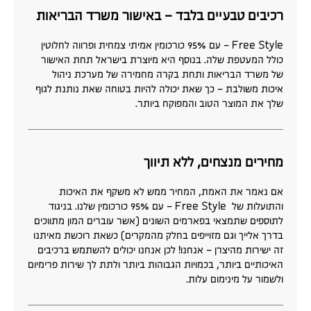
רכיבים טבעיים בלבד – באישור משרד הבריאות
Free Style – עם 95% כורכומין אמיתי
צמחית ופרווה לחלוטין
כולל המעטפת שלה. בנוסף היא מיוצרת בישראל תחת האישור
של משרד הבריאות ותחת בקרה מחמירה של מערכת ניהול
איכות משולבת – כך שאת יכולה להיות בטוחה שאת נותנת לגוף
שלך את המוצר הטוב והמפוקח ביותר.
מחירים מנצחים, ללא תיווך
אם נאמר את האמת, המחיר ממש לא משקף את האיכות
והתועלות של
Free Style – עם 95% כורכומין
שלנו. בניגוד
לתוספים שתמצאי בפארמים השונים (אשר עוברים המון מתווכים
בדרך אלייך וגם מזוייפים בחלק מהמקרים) כשאת רוכשת מאיתנו
זה ישירות מהיצרן – אנחנו! לכן אנחנו יכולים להשתמש ברכיבים
האיכותיים ביותר, בכמויות הגבוהות ביותר ולתת לך שירות פרימיום
ולשמור על מינימום עלות.