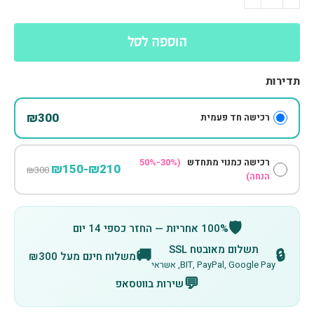
הוספה לסל
תדירות
₪300
רכישה חד פעמית
רכישה כמנוי מתחדש
(30%-50%
₪210-₪150
₪300
הנחה)
🛡️
100% אחריות — החזר כספי 14 יום
תשלום מאובטח SSL
🚚
🔒
משלוח חינם מעל ₪300
BIT, PayPal, Google Pay, אשראי
💬
שירות בווטסאפ