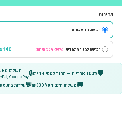
תדירות
רכישה חד פעמית
140-₪100
רכישה כמנוי מתחדש
(30%-50% הנחה)
תשלום מאובטח
🔒
🛡️
100% אחריות — החזר כספי 14 יום
IT, PayPal, Google Pay
💬
🚚
משלוח חינם מעל ₪300
שירות בווטסא