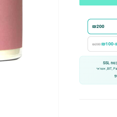
₪200
₪
₪200
 SSL
B, אשראי
פ