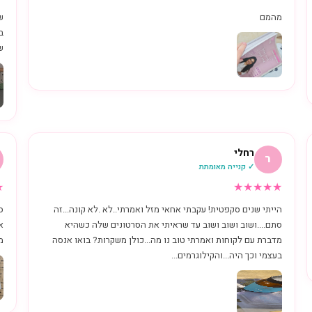
מהמם
ש
ש
רחלי
ר
✓ קנייה מאומתת
★
★
★
★
★
★
הייתי שנים סקפטית! עקבתי אחאי מזל ואמרתי..לא .לא קונה...זה
ס
סתם....ושוב ושוב ושוב עד שראיתי את הסרטונים שלה כשהיא
א
מדברת עם לקוחות ואמרתי טוב נו מה...כולן משקרות? בואו אנסה
מ
בעצמי וכך היה...והקילוגרמים...