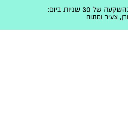
3 שניות ביום:
ן, צעיר ומתוח