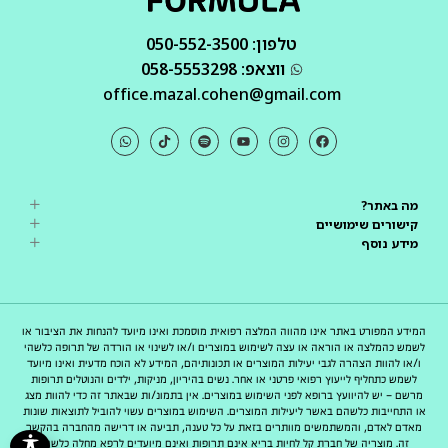
טלפון: 050-552-3500
ווצאפ: 058-5553298
office.mazal.cohen@gmail.com
מה באתר?
קישורים שימושיים
מידע נוסף
המידע המפורט באתר אינו מהווה המלצה רפואית מוסמכת ואינו מיועד להנחות את הציבור או
לשמש כהמלצה או הוראה או עצה לשימוש במוצרים ו/או לשינוי או הורדה של תרופה כלשהי
ו/או להוות הצהרה לגבי יעילות המוצרים או תכונותיהם, המידע לא הוכח מדעית ואינו מיועד
לשמש כתחליף לייעוץ רפואי פרטני או אחר. נשים בהיריון, מניקות, ילדים והנוטלים תרופות
מרשם – יש להיוועץ ברופא לפני השימוש במוצרים. אין בתמונ/ות שבאתר זה כדי להוות מצג
או התחייבות כלשהם באשר ליעילות המוצרים. השימוש במוצרים עשוי להוביל לתוצאות שונות
מאדם לאדם, והמשתמשים מוותרים בזאת על כל טענה, תביעה או דרישה מהחברה בהקשר
זה. מוצריה של חברת קל לחיות בריא אינם תרופות ואינם מיועדים לרפא מחלה כלשהי.