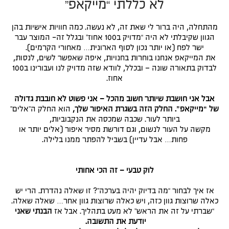
לא כללתי “מייקאפ”
מהתחלה, היה ברור לי שאת זה, לא נעשה. כמה חוויות אישיות בהן
הגוון שקיבלתי לא היה “מדויק ב100 אחוז” ובגלל זה- המוצר עבר
ישר לפח (או יותר נכון לסוף הארונית… מאחורי הקרמים).
את המייקאפ אנחנו בוחרות בחנויות, איפה שאפשר לשים, לנסות,
לבדוק בתאורה שונה – ובכלל, לוודא שזה מדויק לנו ועבורינו ב100
אחוז.
אבל אני חושבת שיותר חשוב מהכל – אני פשוט לא חובבת גדולה
של “מייקאפ”. החלק הזה בשגרת האיפור שלך,
הוא החלק ה”אלים”
ביותר לעור. שכבה שמכסה את הנקבוביות,
מקשה על העור לנשום, וגם דורשת מסיר איפור (אלים יותר או
פחות… אבל עדיין) בשביל להפתר ממנו בלילה.
לוק טבעי – זה הכי אחותי
אז איך לבחור “מה בדיוק יהיה בערכה”? זו שאלה נהדרת. הרי יש
כאלה שרוצות גוון כזה, ויש כאלה שרוצות גוון אחר… שאלה שאלה.
“שברתי על זה את הראש” לא מעט בתהליך. אבל אז
הבנתי שאני
יודעת את התשובה.