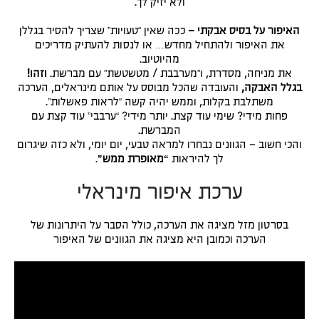
ולא יזיק לך.
האיפור על בסיס אבקתי –
ככה שאין “טעויות” שצריך להסיר בגללן
את האיפור ולהתחיל מחדש… או לנסות להעתיק מדריכים
מהיוטיוב.
את מניחה, מסדרת, ו”מערבבת / מטשטשת” עם מברשת.
וזהו!
בגלל האבקה,
והעובדה שהכל מבוסס על אותם מינראלים, הערכה
משתלבת בקלות, וממש יהיה קשה “לראות פאשלות”.
פחות מידי? שימי עוד קצת. יותר מידי? “ערבבי” עוד קצת עם
המברשת.
והכי חשוב – הגוונים נבחרו למראה טבעי, יום יומי, ולא כזה שיגרום
לך להיראות
“
מאופרת ממש”
.
ערכת איפור מינראלי
בסרטון מזל מציגה את הערכה, כולל הסבר על היתרונות של
הערכה וכמובן היא מציגה את הגוונים של האיפור