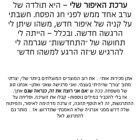
ערכת האיפור שלי
– היא תולדה של
ערב אחד ממש לפני חג הפסח. חשבתי
על קניה של איפור חדש, משהו שיתן לי
הרגשה חדשה. ובכלל – הייתה לי
תחושה של “התחדשות” שגרמה לי
להרגיש ש”זה הרגע למשהו חדש”
אתן מכירות אותי… את רוב המוצרים המוצלחים ביותר שלי, יצרתי
מתוך “צורך” שזיהיתי בעצמי. ואני מרגישה שאני ואתן- אנחנו סוג
של משפחה. ככה ש “
אם אני רוצה את זה, כנראה שגם
אתן”.
אז בלי להכביר במילים נוספות- קבלו את הערכה. וסליחה על
ההתרגשות, זה לא תוסף תזונה, זו ערכה מדהימה לאיפור, והפיתוח
שלה דרש ממני אנרגיה שלא האמנתי שתדרוש. אז… מותר גם
להתרגש. לא?