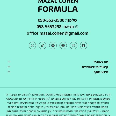
טלפון: 050-552-3500
ווצאפ: 058-5553298
office.mazal.cohen@gmail.com
מה באתר?
קישורים שימושיים
מידע נוסף
המידע המפורט באתר אינו מהווה המלצה רפואית מוסמכת ואינו מיועד להנחות את הציבור או
לשמש כהמלצה או הוראה או עצה לשימוש במוצרים ו/או לשינוי או הורדה של תרופה כלשהי
ו/או להוות הצהרה לגבי יעילות המוצרים או תכונותיהם, המידע לא הוכח מדעית ואינו מיועד
לשמש כתחליף לייעוץ רפואי פרטני או אחר. נשים בהיריון, מניקות, ילדים והנוטלים תרופות
מרשם – יש להיוועץ ברופא לפני השימוש במוצרים. אין בתמונ/ות שבאתר זה כדי להוות מצג
או התחייבות כלשהם באשר ליעילות המוצרים. השימוש במוצרים עשוי להוביל לתוצאות שונות