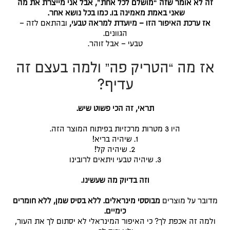
זה לא אומר שזה “מושלם לכל אחת”, אבל אני מייצרת את מה
שאני באמת מאמינה בו. כמו בכל נושא אחר.
אז ערכת האיפור הזו – מיועדת למראה טבעי,
ובהתאם לזה –
הגוונים.
טבעי – אבל זוהר.
אז מה “הטריק פה” ולמה בעצם זה
עדיף?
תראי, זה הכי פשוט שיש.
היו 3 מטרות מרכזיות בפיתוח המוצר הזה.
1. שיהיה בריא!
2. שיהיה קל!
3. שיהיה טבעי ויתאים לרובינו
וזה בדיוק מה שעשינו.
מדובר על מוצרים
מבוססי מינראלים. ללא בסיס שמן, ללא חומרים
כימיים.
ולמה זה אכפת לך? כי האיפור המינראלי לא יסתום לך את העור,