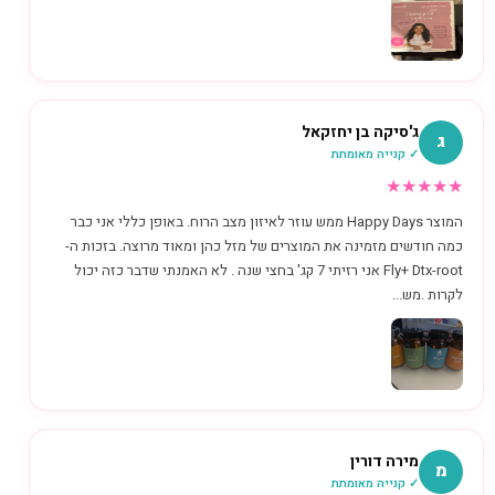
ג'סיקה בן יחזקאל
ג
✓ קנייה מאומתת
★
★
★
★
★
המוצר Happy Days ממש עוזר לאיזון מצב הרוח. באופן כללי אני כבר
כמה חודשים מזמינה את המוצרים של מזל כהן ומאוד מרוצה. בזכות ה-
Fly+ Dtx-root אני רזיתי 7 קג' בחצי שנה . לא האמנתי שדבר כזה יכול
לקרות .מש...
מירה דורין
מ
✓ קנייה מאומתת