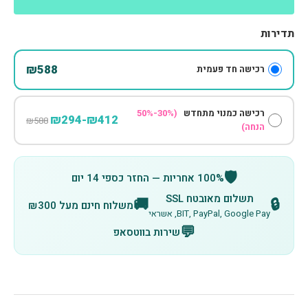
תדירות
₪588
רכישה חד פעמית
רכישה כמנוי מתחדש
(30%-50%
₪412-₪294
₪588
הנחה)
🛡️
100% אחריות — החזר כספי 14 יום
תשלום מאובטח SSL
🚚
🔒
משלוח חינם מעל ₪300
BIT, PayPal, Google Pay, אשראי
💬
שירות בווטסאפ