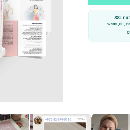
 SSL
B, אשראי
פ