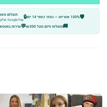
תשלום מאובטח
🔒
🛡️
100% אחריות — החזר כספי 14 יום
IT, PayPal, Google Pay
💬
🚚
משלוח חינם מעל ₪300
שירות בווטסא