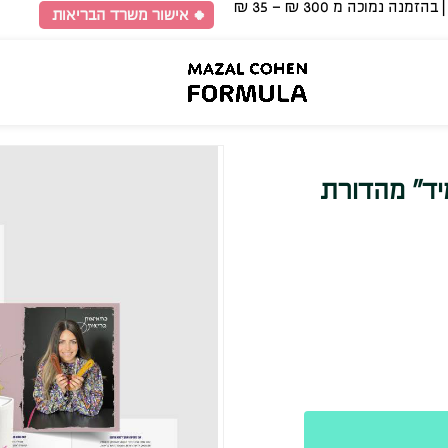
🍀 אישור משרד הבריאות
ד״ מהדורת