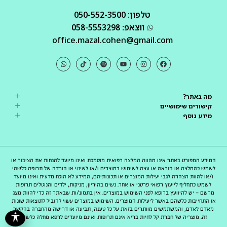
טלפון: 050-552-3500
ווצאפ: 058-5553298
office.mazal.cohen@gmail.com
מה באתר?
קישורים שימושיים
מידע נוסף
המידע המפורט באתר אינו מהווה המלצה רפואית מוסמכת ואינו מיועד להנחות את הציבור או
לשמש כהמלצה או הוראה או עצה לשימוש במוצרים ו/או לשינוי או הורדה של תרופה כלשהי
ו/או להוות הצהרה לגבי יעילות המוצרים או תכונותיהם, המידע לא הוכח מדעית ואינו מיועד
לשמש כתחליף לייעוץ רפואי פרטני או אחר. נשים בהיריון, מניקות, ילדים והנוטלים תרופות
מרשם – יש להיוועץ ברופא לפני השימוש במוצרים. אין בתמונ/ות שבאתר זה כדי להוות מצג
או התחייבות כלשהם באשר ליעילות המוצרים. השימוש במוצרים עשוי להוביל לתוצאות שונות
מאדם לאדם, והמשתמשים מוותרים בזאת על כל טענה, תביעה או דרישה מהחברה בהקשר
זה. מוצריה של חברת קל לחיות בריא אינם תרופות ואינם מיועדים לרפא מחלה כלשהי.