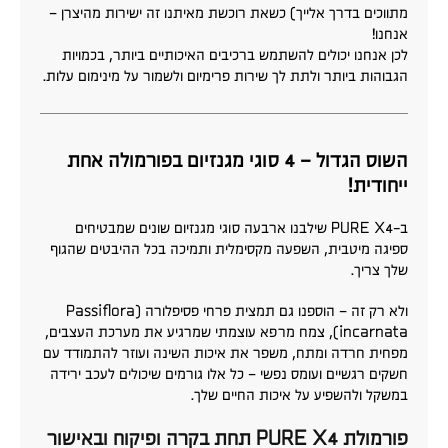
מתווכים בדרך אלייך) כשאת רוכשת מאיתנו זה ישירות מהיצרן –
אנחנו!
לכן אנחנו יכולים להשתמש ברכיבים האיכותיים ביותר, בכמויות
הגבוהות ביותר ולתת לך שירות פרימיום ולשמור על מינימום עלות.
השוס הגדול – 4 סוגי מגנזיום בפורמולה אחת
ייחודית!
ב-PURE X4 שילבנו ארבעה סוגי מגנזיום שונים שמבטיחים
ספיגה מיטבית, השפעה מקסימלית ותמיכה בכל ההיבטים שהגוף
שלך צריך.
ולא רק זה – הוספנו גם תמצית פרחי פסיפלורה (Passiflora
incarnata), צמח מרפא עוצמתי שמרגיע את מערכת העצבים,
מפחית חרדה ומתח, משפר את איכות השינה ועוזר להתמודד עם
חשקים רגשיים ועומס נפשי – כל אלו גורמים שיכולים לעכב ירידה
במשקל ולהשפיע על איכות החיים שלך.
פורמולת PURE X4 תחת בקרה ופיקוח ובאישור