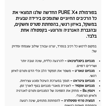
בפורמולת PURE X4 החדשה שלנו תמצאי את
כל הרכיבים החיוניים שתומכים בירידה טבעית
במשקל, באיזון רגשי, בהפחתת סטרס וחשקים,
ובהגברת האנרגיה והרוגע- בקפסולה אחת
בלבד.
במקום לרכוש כל רכיב בנפרד, יצרנו עבורך שילוב עוצמתי ומדויק
של:
מגנזיום ביסגליצינאט –
להרגעה כללית, שינה טובה יותר
ושרירים רפויים.
⁠
מגנזיום טאורט –
משפר את תפקוד הלב וכלי הדם ותורם לאיזון
רגשי.
מגנזיום ציטראט –
תומך במערכת העיכול ומונע עצירויות.
⁠מגנזיום אוקסיד –
לאגירת מאגרי מגנזיום בגוף לאורך זמן.
⁠ ⁠ויטמין B6 –
מחזק את הספיגה של המגנזיום ותורם לאנרגיה
ולאיזון הורמונלי.
⁠ ⁠תמצית פרחי פסיפלורה –
להפחתת מתחים, שינה רגועה
והפחתת חשקים רגשיים.