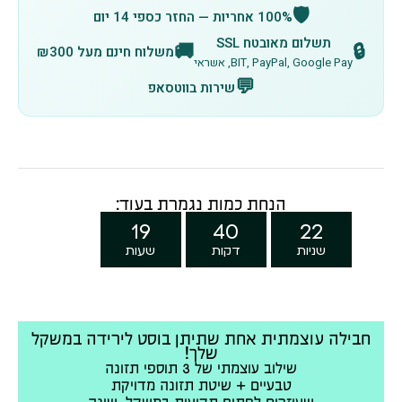
🛡️
100% אחריות — החזר כספי 14 יום
תשלום מאובטח SSL
🚚
🔒
משלוח חינם מעל ₪300
BIT, PayPal, Google Pay, אשראי
💬
שירות בווטסאפ
הנחת כמות נגמרת בעוד:
19
40
21
שניות
דקות
שעות
חבילה עוצמתית אחת שתיתן בוסט לירידה במשקל
שלך!
שילוב עוצמתי של 3 תוספי תזונה
טבעיים + שיטת תזונה מדויקת