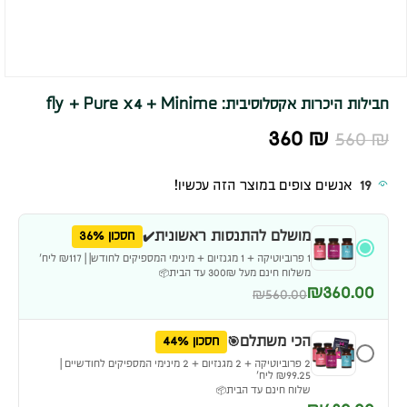
חבילות היכרות אקסלוסיבית: fly + Pure x4 + Minime
360
₪
560
₪
19
אנשים צופים במוצר הזה עכשיו!
מושלם להתנסות ראשונית✔️
חסכון 36%
1 פרוביוטיקה + 1 מגנזיום + מינימי המספיקים לחודש| | ₪117 ליח׳
משלוח חינם מעל 300₪ עד הבית📦
₪360.00
₪560.00
הכי משתלם🎯
חסכון 44%
2 פרוביוטיקה + 2 מגנזיום + 2 מינימי המספיקים לחודשיים |
₪99.25 ליח׳
שלוח חינם עד הבית📦