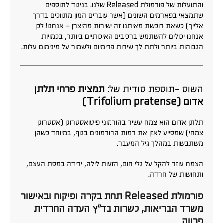
והתועלות של פורמולת Released שלנו. בניגוד לתוספים
שתמצאי בפארמים השונים (אשר עוברים המון מתווכים בדרך
אלייך) כשאת רוכשת מאיתנו זה ישירות מהיצרן – אנחנו! לכן
אנחנו יכולים להשתמש ברכיבים האיכותיים ביותר, בכמויות
הגבוהות ביותר ולתת לך שירות פרימיום ולשמור על מינימום עלות.
השוס -תוספת סודית של:
תמצית פרחי תלתן
אדום (Trifolium pratense)
תלתן אדום הוא צמח עשיר בהורמוני פיטואסטרוגן (אסטרוגן
צמחי) שמסייע לאזן את רמות ההורמונים בגוף, במיוחד כשהן
משתבשות במהלך גיל המעבר.
הצמח עוזר להקל על גלי חום, הזעות לילה, ירידה במסת העצם,
ותחושות של חרדה.
פורמולת Released תחת בקרה ופיקוח ובאישור
משרד הבריאות, כשרות בד״ץ העדה החרדית
פרווה