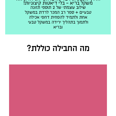
משקל בריא - בלי דיאטות קיצוניות!
שילוב עוצמתי של 2 תוספי תזונה
טבעיים + ספר רב המכר לרדת במשקל
אחת ולתמיד להפחית דחפי אכילה
ולתמוך בתהליך ירידה במשקל טבעי
ובריא
מה החבילה כוללת?