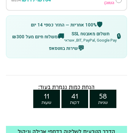
₪234
הנחה)
🛡️
100% אחריות — החזר כספי 14 יום
תשלום מאובטח SSL
🚚
🔒
משלוח חינם מעל ₪300
BIT, PayPal, Google Pay, אשראי
💬
שירות בווטסאפ
הנחת כמות נגמרת בעוד:
11
41
56
שניות
דקות
שעות
הדרך הטבעית לשליטה בדחפי אכילה וניהול