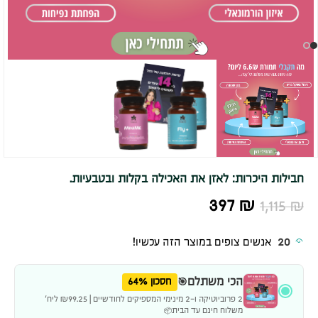
חבילות היכרות: לאזן את האכילה בקלות ובטבעיות.
397
₪
1,115
₪
20
אנשים צופים במוצר הזה עכשיו!
הכי משתלם🎯
חסכון 64%
2 פרוביוטיקה ו-2 מינימי המספיקים לחודשיים | ₪99.25 ליח׳
משלוח חינם עד הבית📦