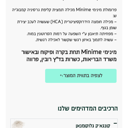
פרומולת מינימי Minime מכילה תמצית קליפת גרסיניה קמבוג'יה
ש:
– מכילה חומצה הידרוקסיציטרית (HCA) שעשויה לעכב יצירת
שומן בגוף.
– מפחיתה תיאבון ע"י השפעה על רמות הסרוטונין במוח.
– עשויה לתמוך באיזון רגשי שקשור לאכילה רגשית.
מינימי Minime תחת בקרה ופיקוח ובאישור
משרד הבריאות, כשרות בד״ץ רובין, פרווה
לצפיה בתווית המוצר
הרכיבים המדהימים שלנו
קונגא’ק גלוקומנאן