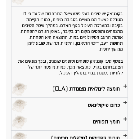
בקונג’אק יש סיבים בעלי פוטנציאל התרחבות של עד פי 17
מגודלם כאשר הם מצויים בסביבה מימית, כמו זו הקיימת
בקיבה ובמערכת העיכול בגוף האדם. במהלך עיכול הסיבים
מתנפחים ותופסים מקום רב בקיבה, באופן הגורם להפחתת
אותות הרעב הפיזיולוגיים במוח. התוצאה היא הפחתת
תחושת רעב, דיכוי התיאבון, והקניית תחושת שובע לזמן
ממושך יחסית.
בנוסף
סיבי קונג’אק סופחים וסופגים שומנים, ובכך מונעים את
הצטברותם בגוף. כתוצאה מכך, כמות מועטה יותר של
קלוריות נספגת בגוף בתהליך העיכול.
חומצה לינולאית מצומדת (CLA)
כרום פיקולינאט
חומץ תפוחים
פירות קפסיקום (פלפלים חריפים)