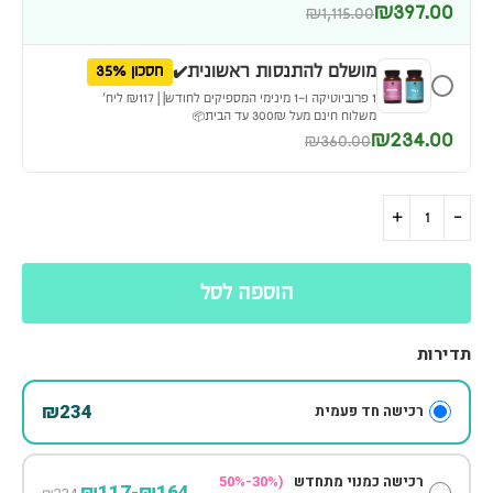
₪397.00
₪1,115.00
מושלם להתנסות ראשונית✔️
חסכון 35%
1 פרוביוטיקה ו-1 מינימי המספיקים לחודש| | ₪117 ליח׳
משלוח חינם מעל 300₪ עד הבית📦
₪234.00
₪360.00
הוספה לסל
תדירות
₪234
רכישה חד פעמית
רכישה כמנוי מתחדש
(30%-50%
₪164-₪117