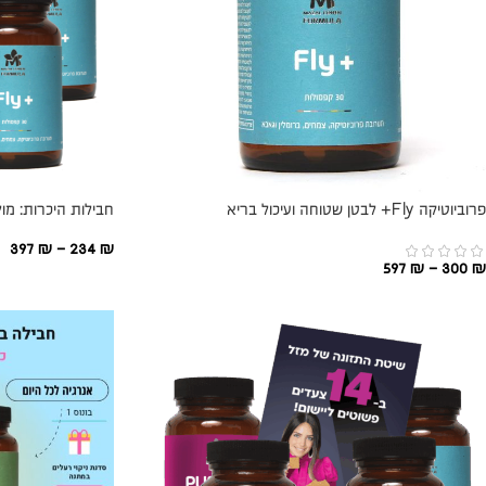
פרוביוטיקה Fly+ לבטן שטוחה ועיכול בריא
חבילות היכרות: מולט
397
₪
–
234
₪
597
₪
–
300
₪