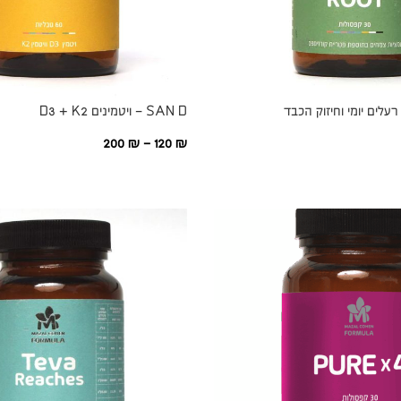
SAN D – ויטמינים D3 + K2
200
₪
–
120
₪