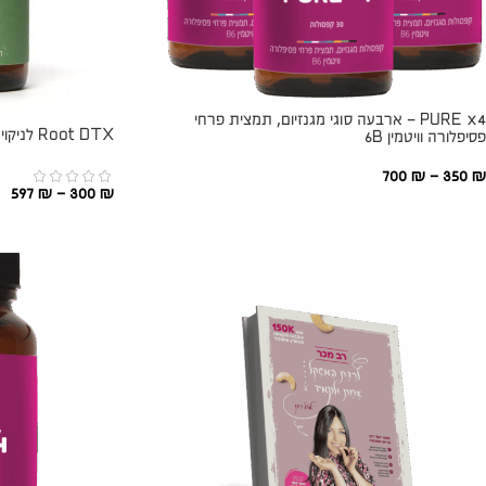
PURE x4 – ארבעה סוגי מגנזיום, תמצית פרחי
Root DTX לניקוי רעלים יומי וחיזוק הכבד
פסיפלורה וויטמין 6B
700
₪
–
350
₪
597
₪
–
300
₪