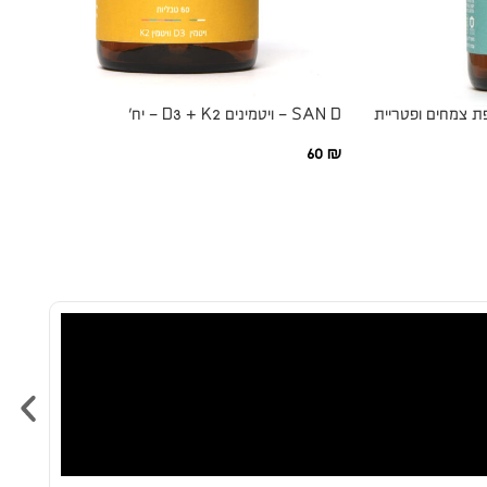
ן בתוספת צמחים ופטריית
SAN D – ויטמינים D3 + K2 – יח׳
60
₪