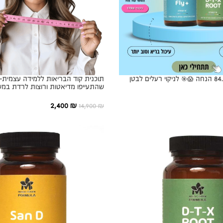
מבצע משוגע✔️84.3% הנחה 😱🎯 לניקוי רעלים לבטן
תוכנית קוד הבריאות ללמידה עצמית-
שהתעייפו מדיאטות ורוצות לרדת במש
רגשות אשמה ודיאטות מתישות
2,400
₪
14,900
₪