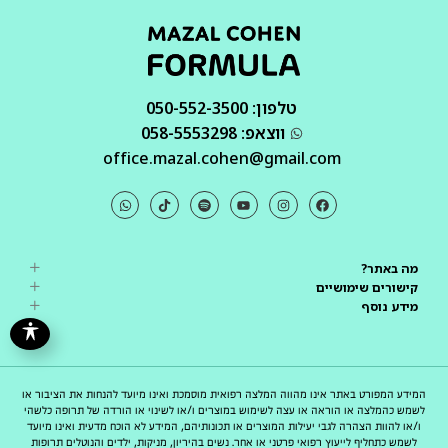
טלפון: 050-552-3500
ווצאפ: 058-5553298
office.mazal.cohen@gmail.com
מה באתר?
קישורים שימושיים
מידע נוסף
המידע המפורט באתר אינו מהווה המלצה רפואית מוסמכת ואינו מיועד להנחות את הציבור או
לשמש כהמלצה או הוראה או עצה לשימוש במוצרים ו/או לשינוי או הורדה של תרופה כלשהי
ו/או להוות הצהרה לגבי יעילות המוצרים או תכונותיהם, המידע לא הוכח מדעית ואינו מיועד
לשמש כתחליף לייעוץ רפואי פרטני או אחר. נשים בהיריון, מניקות, ילדים והנוטלים תרופות