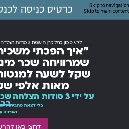
Skip to navigation
כרטיס כניסה לכנס פורץ דרך 
Skip to main content
ללא סיכון: מזל כהן חושפת 3 סודות הצלחה שהכניסו לי בשנה האחרונה מעל מיליון שקל
״איך הפכתי משכיר
שקל לשעה למנטורי
מאות אלפי שק
על ידי 3 סודות הצלח
בבו
בלי לצאת מהבית, לימוד
ואנרגיה ע
לחצי כאן להר