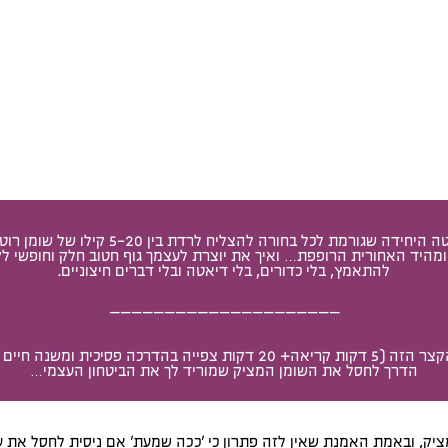
דוח מעמיק ומקיף עם השיטה היחידה שגורמת לכל בח
ומהיד האחורית הרופפת… ​​ואיך את יוצרת לעצמך גוף חטוב חלק וחופשי
להתאמץ,​ בלי כדורים, בלי דיאטה ובלי דברים חיצוניים.
_____________________
תקראי את הדו"ח המחקרי הקצר הזה (5 דקות קריאה+ 20 דקות צפייה בהדרכה
הדרך לחסל את השומן המציק שמוריד לך את הביטחון העצמי…
יק, ובאמת האמנת שאין לזה פתרון כי 'ככה שמעת' אם ניסית לחסל את 