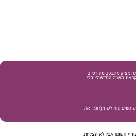
ורה להצליח לרדת בין 5-20 קילו של שומן רוטט ומציק מהבטן, מהירכיים
 לקראת השנה החדשה? בלי
 פסיכית ומשנה חיים שתשים סוף לשומן) וגלי את
עודף השומן אבל לא הצלחת,