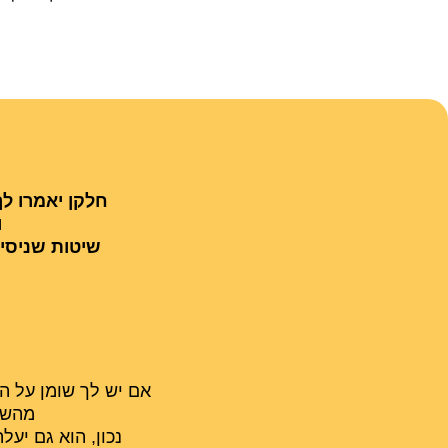
​חלקן יאמרו ל
ו
​שיטות שניסי
אם יש לך שומן על ה
מהשומ
​נכון, הוא גם י