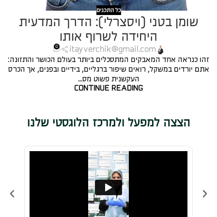
כל התכנים
שומן בטני (ויסצרלי): הדרך המדעית
היחידה לשרוף אותו
0
itayverchik@gmail.com
זהו כנראה אחד המאבקים המתסכלים ביותר בעולם הכושר והתזונה:
אתם יורדים במשקל, רואים שיפור ברגליים, בידיים ובפנים, אך הכרס
העקשנית פשוט מס...
CONTINUE READING
הצצה למפעל ולמרכז הלוגסטי שלנו